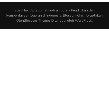
2026Hak Cipta
Jurnalmudiraindure - Pendidikan dan
Pemberdayaan Daerah di Indonesia
.
Blossom Chic | Diciptakan
Oleh
Blossom Themes
.Ditenagai oleh
WordPress
.