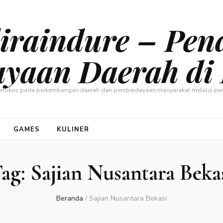
raindure – Pen
yaan Daerah di 
berfokus pada perkembangan daerah dan pemberdayaan masyarakat melalui pen
GAMES
KULINER
ag:
Sajian Nusantara Beka
Beranda
/
Sajian Nusantara Bekasi