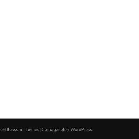
leh
Blossom Themes
.Ditenagai oleh
WordPress
.