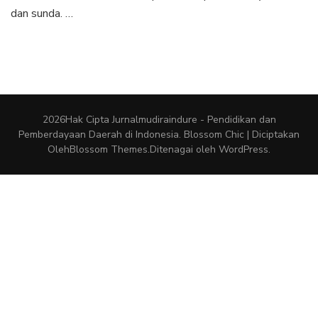
dan sunda. …
2026Hak Cipta
Jurnalmudiraindure - Pendidikan dan
Pemberdayaan Daerah di Indonesia
.
Blossom Chic | Diciptakan
Oleh
Blossom Themes
.Ditenagai oleh
WordPress
.