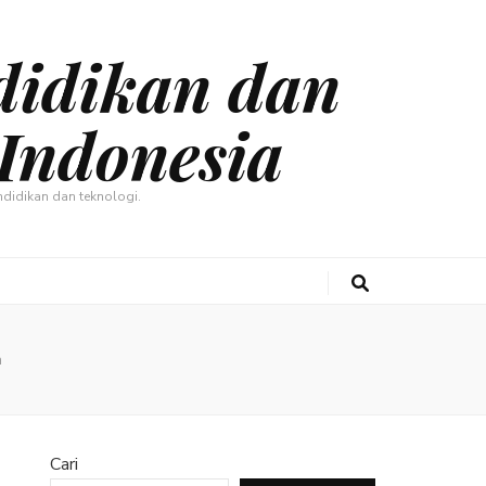
didikan dan
Indonesia
didikan dan teknologi.
a
Cari