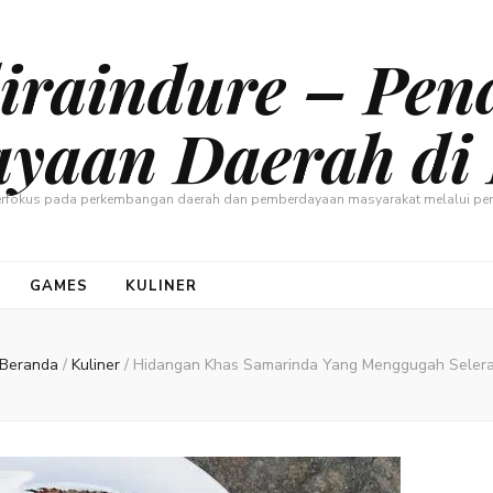
raindure – Pen
yaan Daerah di 
berfokus pada perkembangan daerah dan pemberdayaan masyarakat melalui pen
GAMES
KULINER
Beranda
/
Kuliner
/
Hidangan Khas Samarinda Yang Menggugah Seler