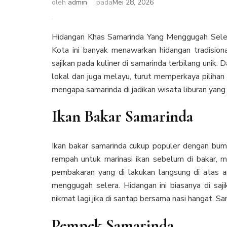
oleh
admin
pada
Mei 28, 2026
Hidangan Khas Samarinda Yang Menggugah Selera
Kota ini banyak menawarkan hidangan tradision
sajikan pada kuliner di samarinda terbilang unik. 
lokal dan juga melayu, turut memperkaya pilihan k
mengapa samarinda di jadikan wisata liburan yang 
Ikan Bakar Samarinda
Ikan bakar samarinda cukup populer dengan bu
rempah untuk marinasi ikan sebelum di bakar, me
pembakaran yang di lakukan langsung di atas ar
menggugah selera. Hidangan ini biasanya di saj
nikmat lagi jika di santap bersama nasi hangat. 
Pempek Samarinda