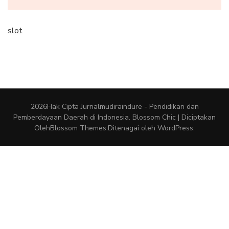
slot
2026Hak Cipta
Jurnalmudiraindure - Pendidikan dan
Pemberdayaan Daerah di Indonesia
.
Blossom Chic | Diciptakan
Oleh
Blossom Themes
.Ditenagai oleh
WordPress
.