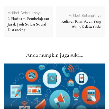
Navigasi
Artikel Sebelumnya
Artikel
Artikel Selanjutnya
6 Platform Pembelajaran
Kuliner Khas Aceh Yang
Jarak Jauh Solusi Social
Wajib Kalian Coba
Distancing
Anda mungkin juga suka...